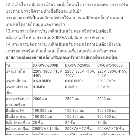
12. อิเล็กโทรดมีอุปกรณ์จัดวางเพื่อให้แน่ใจว่าการลดลงของการเสริม
แรงตามขวางมีความน่าเชื่อถือและแม่นยำ
การออกแบบที่เป็นเอกลักษณ์ช่วยให้สามารถเปลี่ยนเหล็กเส้นและส
เตนซิลได้ง่ายยืดหยุ่นและรวดเร็ว
13. สายการผลิตตาข่ายเหล็กเส้นเสริมคอนกรีตจำเป็นต้องมี
หม้อแปลงไฟฟ้าอย่างน้อย 300KVA เพื่อจัดหาการทำงาน
14. สายการผลิตตาข่ายเหล็กเส้นเสริมคอนกรีตจำเป็นต้องมีระบบ
ระบายความร้อนด้วยน้ำและปั๊มลมเครื่องอบแห้งและถังอากาศ
สายการผลิตตาข่ายเหล็กเสริมคอนกรีต
พารามิเตอร์ทางเทคนิค:
รุ่น
DX-GWC-2000B
DX-GWC-2500B
DX-GWC-3000B
แหล่งจ่ายไฟ
220V, 380V, 415V,
220V, 380V, 415V,
220V, 380V, 415V,
440V
440V
440V
แรงดันปั๊มลม
0.6-0.8MPa
0.6-0.8MPa
0.6-0.8MPa
แรงดันน้ำหล่อ
0.3MPa
0.3MPa
0.3MPa
เย็น
ความกว้างของ
2000 มม
2500 มม
3000 มม
ตาข่ายเชื่อม
พื้นที่สายไฟ
100-300 มม
100-300 มม
100-300 มม
พื้นที่ลวดข้าม
100-300 มม
100-300 มม
100-300 มม
อิเล็กโทรดเชื่อม
20 ชิ้น
24 ชิ้น
30 ชิ้น
หม้อแปลงเชื่อม
200KVA * 10 ชิ้น
200KVA * 12 ชิ้น
200KVA * 15 ชิ้น
ประเภทสายไฟ
การให้อาหารล่วง
การให้อาหารล่วง
การให้อาหารล่วง