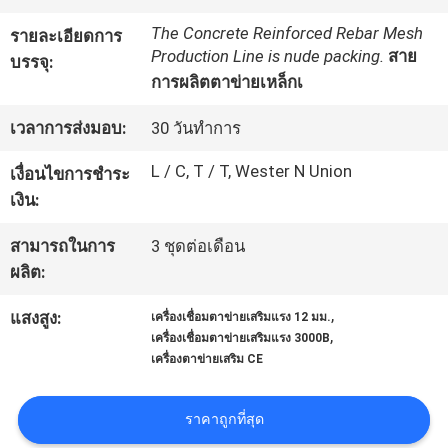
กับ
The Concrete Reinforced Rebar Mesh
รายละเอียดการ
Production Line is nude packing.
สาย
เรา
บรรจุ:
การผลิตตาข่ายเหล็กเ
เวลาการส่งมอบ:
30 วันทำการ
ทัวร์
L / C, T / T, Wester N Union
เงื่อนไขการชำระ
โรงงาน
เงิน:
สามารถในการ
3 ชุดต่อเดือน
ควบคุม
ผลิต:
คุณภาพ
,
แสงสูง:
เครื่องเชื่อมตาข่ายเสริมแรง 12 มม.
,
เครื่องเชื่อมตาข่ายเสริมแรง 3000B
เครื่องตาข่ายเสริม CE
ติดต่อ
ราคาถูกที่สุด
เรา