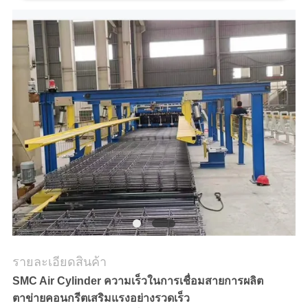
ขอ
ใบ
เสนอ
ราคา
แผนผัง
เว็บไซต์
PRIVACY
รายละเอียดสินค้า
SMC Air Cylinder ความเร็วในการเชื่อมสายการผลิต
POLICY
ตาข่ายคอนกรีตเสริมแรงอย่างรวดเร็ว