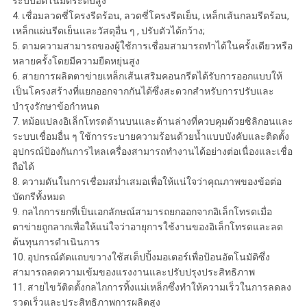
ระบบอัตโนมัติระดับสูง
4. เชื่อมลวดซี่โครงรีดร้อน, ลวดซี่โครงรีดเย็น, เหล็กเส้นกลมรีดร้อน,
เหล็กแผ่นรีดเย็นและวัสดุอื่น ๆ , ปรับตัวได้กว้าง;
5. ตามความสามารถของผู้ใช้การเชื่อมสามารถทำได้ในครั้งเดียวหรือ
หลายครั้งโดยมีความยืดหยุ่นสูง
6. สายการผลิตตาข่ายเหล็กเส้นเสริมคอนกรีตได้รับการออกแบบให้
เป็นโครงสร้างที่แยกออกจากกันได้ซึ่งสะดวกสำหรับการปรับและ
บำรุงรักษาข้อกำหนด
7. หม้อแปลงอิเล็กโทรดด้านบนและด้านล่างที่ควบคุมด้วยซิลิกอนและ
ระบบเชื่อมอื่น ๆ ใช้การระบายความร้อนด้วยน้ำแบบบังคับและติดตั้ง
อุปกรณ์ป้องกันการไหลเครื่องสามารถทำงานได้อย่างต่อเนื่องและเชื่อ
ถือได้
8. ความดันในการเชื่อมสม่ำเสมอเพื่อให้แน่ใจว่าคุณภาพของข้อต่อ
บัดกรีทั้งหมด
9. กลไกการยกที่เป็นเอกลักษณ์สามารถยกออกจากอิเล็กโทรดเมื่อ
ตาข่ายถูกลากเพื่อให้แน่ใจว่าอายุการใช้งานของอิเล็กโทรดและลด
ต้นทุนการดำเนินการ
10. อุปกรณ์ตัดแถบขวางใช้สเต็ปปิ้งมอเตอร์เพื่อป้อนอัตโนมัติซึ่ง
สามารถลดความเข้มของแรงงานและปรับปรุงประสิทธิภาพ
11. สายไขว้ติดตั้งกลไกการทิ้งแม่เหล็กซึ่งทำให้ความเร็วในการลดลง
รวดเร็วและประสิทธิภาพการผลิตสูง