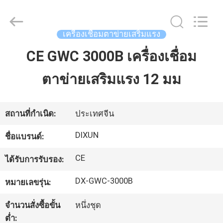
Anping
Dixun
Wire
Mesh
Products
เครื่องเชื่อมตาข่ายเสริมแรง
Co.,
Ltd.
All
CE GWC 3000B เครื่องเชื่อม
บ้าน
Rights
Reserved.
ตาข่ายเสริมแรง 12 มม
สินค้า
สถานที่กำเนิด:
ประเทศจีน
การ
DIXUN
ชื่อแบรนด์:
แสดง
CE
ได้รับการรับรอง:
VR
DX-GWC-3000B
หมายเลขรุ่น:
จำนวนสั่งซื้อขั้น
หนึ่งชุด
เกี่ยว
ต่ำ: