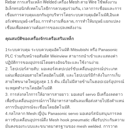
Rebar การเสริมเหล็ก Welded เครื่อง Mesh สาย Wire ใช้พลังงาน
อิเล็กทรอนิกส์เทคโนโลยีการควบคุมร่วมกัน, เวลาการเชื่อมและการ
เชื่อมการควบคุมแยกกันถูกบริหารโดยระบบควบคุมอัตโนมัติ,อินเต
อร์เฟซมนุษย์-เครื่อง, การทํางานที่ฉลาด, การทําให้มนุษย์.แยกแปลง
เชื่อมเพื่อลดความต้องการของแปลงพลังงาน
คุณสมบัติของเครื่องจักรเครือเสริมเหล็ก
1ระบบควบคุม ระบบควบคุมอัตโนมัติ Mitsubishi หรือ Panasonic
PLC ร่วมกับหน้าจอสัมผัส Weinview สามารถนําเข้าและแสดงค่า
ปฏิบัติการของอุปกรณ์โดยตรงอัจฉริยะและใช้งานง่าย.
2. โฮปเปอร์สายสับ: มอเตอร์สเตปเปอร์ขับเคลื่อนอุปกรณ์ประเภท
แผ่นเพื่อปล่อยสายไฟโดยอัตโนมัติ, และโฮปเปอร์มีกําลังในการเก็บ
สายไฟขนาดใหญ่สูงสุด 1.5 ตัน.เมื่อไม่มีสายข้ามในฮอปเปอร์อุปกรณ์
จะหยุดทํางานโดยอัตโนมัติ
3. การส่งกลไกการให้อาหารสายยาว: มอเตอร์ servo มีเครื่องลดดาว
เพื่อขับเคลื่อนอุปกรณ์การให้อาหารสายดันลมเพื่อส่งสายไปยังตําแหน่
งการปั่นอุปกรณ์จะเชื่อมโดยอัตโนมัติ.
4.กลไกลาก Mesh:ญี่ปุ่น Panasonic servo มอเตอร์สนับสนุนการลด
ดาวขับเคลื่อนอุปกรณ์ดึง Mesh hook pneumatic เพื่อรับประกันความ
มั่นคงของระบบและขนาดมาตรฐานของ mesh welded. การวาด