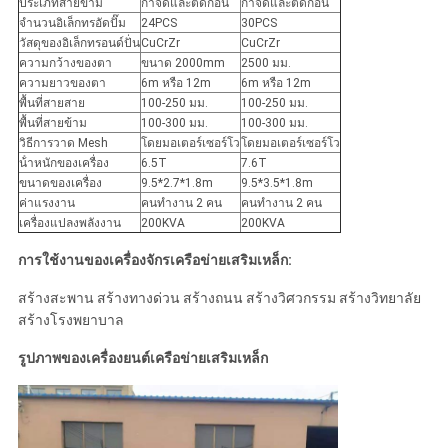
ประเภทสายข้าม
กําจัดและตัดก่อน
กําจัดและตัดก่อน
จํานวนอิเล็กทรอัดปั๊ม
24PCS
30PCS
วัสดุของอิเล็กทรอนด์ปั่น
CuCrZr
CuCrZr
ความกว้างของตา
ขนาด 2000mm
2500 มม.
ความยาวของตา
6m หรือ 12m
6m หรือ 12m
พื้นที่สายสาย
100-250 มม.
100-250 มม.
พื้นที่สายข้าม
100-300 มม.
100-300 มม.
วิธีการวาด Mesh
โดยมอเตอร์เซอร์โว
โดยมอเตอร์เซอร์โว
น้ําหนักของเครื่อง
6.5T
7.6T
ขนาดของเครื่อง
9.5*2.7*1.8m
9.5*3.5*1.8m
ค่าแรงงาน
คนทํางาน 2 คน
คนทํางาน 2 คน
เครื่องแปลงพลังงาน
200KVA
200KVA
การใช้งานของเครื่องจักรเครือข่ายเสริมเหล็ก:
สร้างสะพาน สร้างทางด่วน สร้างถนน สร้างวิศวกรรม สร้างวิทยาลัย
สร้างโรงพยาบาล
รูปภาพของเครื่องยนต์เครือข่ายเสริมเหล็ก