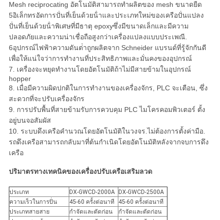
Mesh reciprocating อัตโนมัติสามารถทําผลิตของ mesh ขนาดยืด
5อิเล็กทรอัดการปั่นที่เย็นด้วยน้ําและประเภทใหม่ของเครือปั่นแปลง
ปั่นที่เย็นด้วยน้ําพิเศษที่มีธาตุ epoxyซึ่งมีขนาดเล็กและมีความ
ปลอดภัยและความน่าเชื่อถือสูงกว่าเครื่องแปลงแบบประเพณี.
6อุปกรณ์ไฟฟ้าความดันต่ําถูกผลิตจาก Schneider แบรนด์ที่รู้จักกันดี
เพื่อให้แน่ใจว่าการทํางานที่ประสิทธิภาพและมั่นคงของอุปกรณ์
7. เครื่องจะหยุดทํางานโดยอัตโนมัติถ้าไม่มีสายข้ามในอุปกรณ์
hopper
8. เมื่อมีความผิดปกติในการทํางานของเครื่องจักร, PLC จะเตือน, ซึ่ง
สะดวกที่จะปรับเครื่องจักร
9. การปรับพื้นที่สายข้ามรับการควบคุม PLC ไมโครคอมพิวเตอร์ ตั้ง
อยู่บนจอสัมผัส
10. ระบบดึงเครือคํานวณโดยอัตโนมัติในวงจร.ไม่ต้องการตั้งค่ามือ.
รถดึงเครือสามารถกลับมาที่ต้นกําเนิดโดยอัตโนมัติหลังจากจบการดึง
เครือ
ปริมาตรทางเทคนิคของเครื่องปรับเครือเสริมลวด
ประเภท
DX-GWCD-2000A
DX-GWCD-2500A
ความเร็วในการปั่น
45-60 ครั้งต่อนาที
45-60 ครั้งต่อนาที
ประเภทสายสาย
กําจัดและตัดก่อน
กําจัดและตัดก่อน