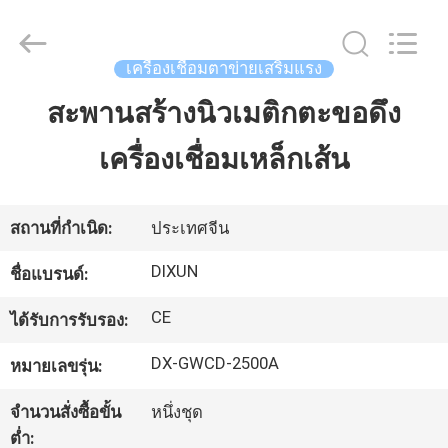
Anping
Dixun
Wire
Mesh
Products
เครื่องเชื่อมตาข่ายเสริมแรง
Co.,
Ltd.
All
สะพานสร้างนิวเมติกตะขอดึง
บ้าน
Rights
Reserved.
เครื่องเชื่อมเหล็กเส้น
สินค้า
สถานที่กำเนิด:
ประเทศจีน
การ
DIXUN
ชื่อแบรนด์:
แสดง
CE
ได้รับการรับรอง:
VR
DX-GWCD-2500A
หมายเลขรุ่น:
จำนวนสั่งซื้อขั้น
หนึ่งชุด
เกี่ยว
ต่ำ: