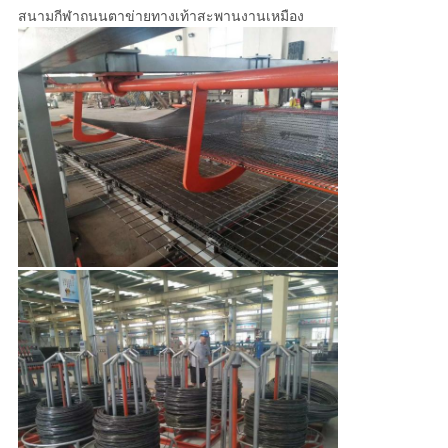
สนามกีฬาถนนตาข่ายทางเท้าสะพานงานเหมือง