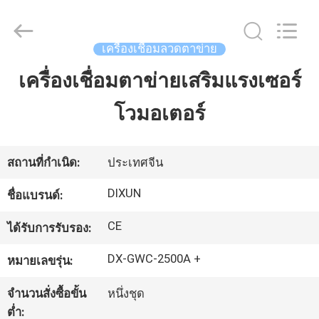
Anping
Dixun
Wire
Mesh
Products
เครื่องเชื่อมลวดตาข่าย
Co.,
Ltd.
All
เครื่องเชื่อมตาข่ายเสริมแรงเซอร์
บ้าน
Rights
Reserved.
โวมอเตอร์
สินค้า
สถานที่กำเนิด:
ประเทศจีน
การ
DIXUN
ชื่อแบรนด์:
แสดง
CE
ได้รับการรับรอง:
VR
DX-GWC-2500A +
หมายเลขรุ่น:
จำนวนสั่งซื้อขั้น
หนึ่งชุด
เกี่ยว
ต่ำ: