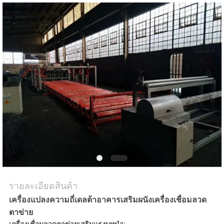
ขอ
ใบ
เสนอ
ราคา
แผนผัง
เว็บไซต์
รายละเอียดสินค้า
PRIVACY
เครื่องแปลงความถี่เดลต้าอาคารเสริมผนังเครื่องเชื่อมลวด
POLICY
ตาข่าย