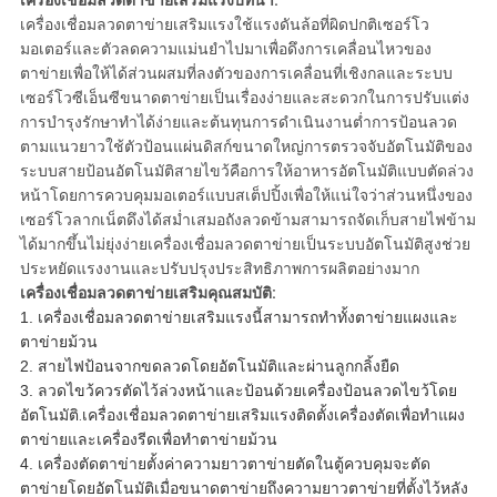
เครื่องเชื่อมลวดตาข่ายเสริมแรงบทนำ:
เครื่องเชื่อมลวดตาข่ายเสริมแรงใช้แรงดันล้อที่ผิดปกติเซอร์โว
มอเตอร์และตัวลดความแม่นยำไปมาเพื่อดึงการเคลื่อนไหวของ
ตาข่ายเพื่อให้ได้ส่วนผสมที่ลงตัวของการเคลื่อนที่เชิงกลและระบบ
เซอร์โวซีเอ็นซีขนาดตาข่ายเป็นเรื่องง่ายและสะดวกในการปรับแต่ง
การบำรุงรักษาทำได้ง่ายและต้นทุนการดำเนินงานต่ำการป้อนลวด
ตามแนวยาวใช้ตัวป้อนแผ่นดิสก์ขนาดใหญ่การตรวจจับอัตโนมัติของ
ระบบสายป้อนอัตโนมัติสายไขว้คือการให้อาหารอัตโนมัติแบบตัดล่วง
หน้าโดยการควบคุมมอเตอร์แบบสเต็ปปิ้งเพื่อให้แน่ใจว่าส่วนหนึ่งของ
เซอร์โวลากเน็ตดึงได้สม่ำเสมอถังลวดข้ามสามารถจัดเก็บสายไฟข้าม
ได้มากขึ้นไม่ยุ่งง่ายเครื่องเชื่อมลวดตาข่ายเป็นระบบอัตโนมัติสูงช่วย
ประหยัดแรงงานและปรับปรุงประสิทธิภาพการผลิตอย่างมาก
เครื่องเชื่อมลวดตาข่ายเสริมคุณสมบัติ:
1. เครื่องเชื่อมลวดตาข่ายเสริมแรงนี้สามารถทำทั้งตาข่ายแผงและ
ตาข่ายม้วน
2. สายไฟป้อนจากขดลวดโดยอัตโนมัติและผ่านลูกกลิ้งยืด
3. ลวดไขว้ควรตัดไว้ล่วงหน้าและป้อนด้วยเครื่องป้อนลวดไขว้โดย
อัตโนมัติ
.
เครื่องเชื่อมลวดตาข่ายเสริมแรงติดตั้งเครื่องตัดเพื่อทำแผง
ตาข่ายและเครื่องรีดเพื่อทำตาข่ายม้วน
4. เครื่องตัดตาข่ายตั้งค่าความยาวตาข่ายตัดในตู้ควบคุมจะตัด
ตาข่ายโดยอัตโนมัติเมื่อขนาดตาข่ายถึงความยาวตาข่ายที่ตั้งไว้หลัง