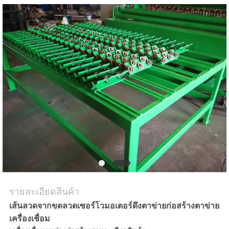
ขอ
ใบ
เสนอ
ราคา
แผนผัง
เว็บไซต์
รายละเอียดสินค้า
PRIVACY
เส้นลวดจากขดลวดเซอร์โวมอเตอร์ดึงตาข่ายก่อสร้างตาข่าย
POLICY
เครื่องเชื่อม