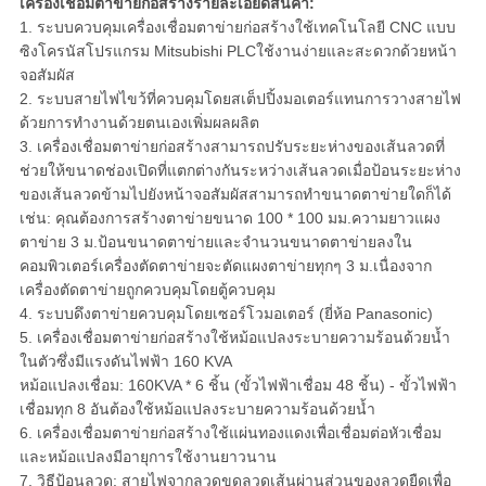
เครื่องเชื่อมตาข่ายก่อสร้างรายละเอียดสินค้า:
1. ระบบควบคุมเครื่องเชื่อมตาข่ายก่อสร้างใช้เทคโนโลยี CNC แบบ
ซิงโครนัสโปรแกรม Mitsubishi PLCใช้งานง่ายและสะดวกด้วยหน้า
จอสัมผัส
2. ระบบสายไฟไขว้ที่ควบคุมโดยสเต็ปปิ้งมอเตอร์แทนการวางสายไฟ
ด้วยการทำงานด้วยตนเองเพิ่มผลผลิต
3. เครื่องเชื่อมตาข่ายก่อสร้างสามารถปรับระยะห่างของเส้นลวดที่
ช่วยให้ขนาดช่องเปิดที่แตกต่างกันระหว่างเส้นลวดเมื่อป้อนระยะห่าง
ของเส้นลวดข้ามไปยังหน้าจอสัมผัสสามารถทำขนาดตาข่ายใดก็ได้
เช่น: คุณต้องการสร้างตาข่ายขนาด 100 * 100 มม.ความยาวแผง
ตาข่าย 3 ม.ป้อนขนาดตาข่ายและจำนวนขนาดตาข่ายลงใน
คอมพิวเตอร์เครื่องตัดตาข่ายจะตัดแผงตาข่ายทุกๆ 3 ม.เนื่องจาก
เครื่องตัดตาข่ายถูกควบคุมโดยตู้ควบคุม
4. ระบบดึงตาข่ายควบคุมโดยเซอร์โวมอเตอร์ (ยี่ห้อ Panasonic)
5. เครื่องเชื่อมตาข่ายก่อสร้างใช้หม้อแปลงระบายความร้อนด้วยน้ำ
ในตัวซึ่งมีแรงดันไฟฟ้า 160 KVA
หม้อแปลงเชื่อม: 160KVA * 6 ชิ้น (ขั้วไฟฟ้าเชื่อม 48 ชิ้น) - ขั้วไฟฟ้า
เชื่อมทุก 8 อันต้องใช้หม้อแปลงระบายความร้อนด้วยน้ำ
6. เครื่องเชื่อมตาข่ายก่อสร้างใช้แผ่นทองแดงเพื่อเชื่อมต่อหัวเชื่อม
และหม้อแปลงมีอายุการใช้งานยาวนาน
7. วิธีป้อนลวด: สายไฟจากลวดขดลวดเส้นผ่านส่วนของลวดยืดเพื่อ