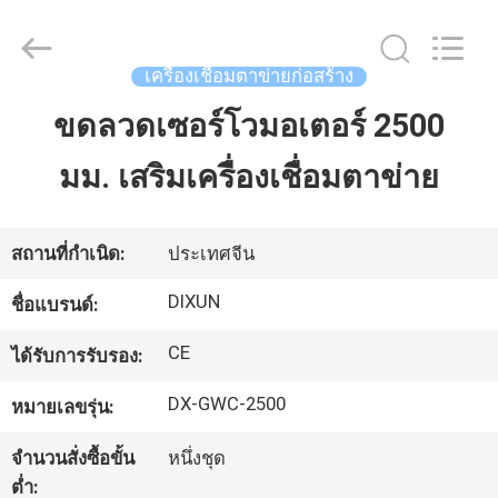
Anping
Dixun
Wire
Mesh
Products
เครื่องเชื่อมตาข่ายก่อสร้าง
Co.,
Ltd.
All
ขดลวดเซอร์โวมอเตอร์ 2500
บ้าน
Rights
Reserved.
มม. เสริมเครื่องเชื่อมตาข่าย
สินค้า
สถานที่กำเนิด:
ประเทศจีน
การ
DIXUN
ชื่อแบรนด์:
แสดง
CE
ได้รับการรับรอง:
VR
DX-GWC-2500
หมายเลขรุ่น:
จำนวนสั่งซื้อขั้น
หนึ่งชุด
เกี่ยว
ต่ำ: