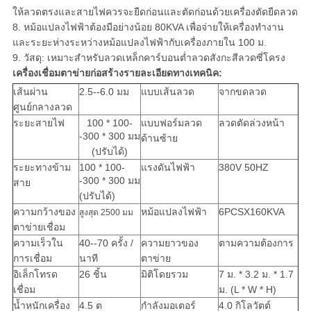
ให้ลวดตรงและสายไฟควรจะยืดก่อนและตัดก่อนด้วยเครื่องตัดยืดลวด
8. หม้อแปลงไฟฟ้าต้องมีอย่างน้อย 80KVA เพื่อจ่ายให้เครื่องทำงาน
และระยะห่างระหว่างหม้อแปลงไฟฟ้ากับเครื่องภายใน 100 ม.
9. วัสดุ: เหมาะสำหรับลวดเหล็กคาร์บอนต่ำลวดสังกะสีลวดซี่โครง
เครื่องเชื่อมตาข่ายก่อสร้างรายละเอียดทางเทคนิค:
เส้นผ่าน
2.5--6.0 มม
แบบเส้นลวด
จากขดลวด
ศูนย์กลางลวด
ระยะสายไฟ
100 * 100-
แบบฟอร์มลวด
ลวดตัดล่วงหน้า
-300 * 300 มม
ด้านซ้าย
(ปรับได้)
ระยะทางข้าม
100 * 100-
แรงดันไฟฟ้า
380V 50HZ
-300 * 300 มม
สาย
(ปรับได้)
ความกว้างของ
หม้อแปลงไฟฟ้า
6PCSX160KVA
สูงสุด 2500 มม
ตาข่ายเชื่อม
ความเร็วใน
40--70 ครั้ง /
ความยาวของ
ตามความต้องการ
การเชื่อม
นาที
ตาข่าย
อิเล็กโทรด
26 ชิ้น
มิติโดยรวม
7 ม. * 3.2 ม. * 1.7
เชื่อม
ม. (L * W * H)
น้ำหนักเครื่อง
4.5 ต
กำลังมอเตอร์
4.0 กิโลวัตต์