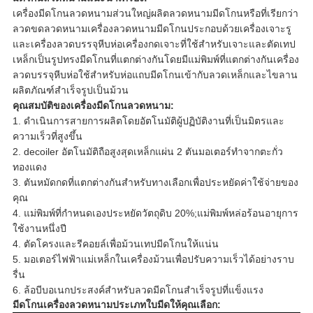
เครื่องมีดโกนลวดหนามส่วนใหญ่ผลิตลวดหนามมีดโกนหรือที่เรียกว่า
ลวดขดลวดหนามเครื่องลวดหนามมีดโกนประกอบด้วยเครื่องเจาะรู
และเครื่องลวดบรรจุหีบห่อเครื่องกดเจาะที่ใช้สำหรับเจาะและตัดเทป
เหล็กเป็นรูปทรงมีดโกนที่แตกต่างกันโดยมีแม่พิมพ์ที่แตกต่างกันเครื่อง
ลวดบรรจุหีบห่อใช้สำหรับห่อแถบมีดโกนเข้ากับลวดเหล็กและไขลาน 
ผลิตภัณฑ์สำเร็จรูปเป็นม้วน
คุณสมบัติของเครื่องมีดโกนลวดหนาม:
1. ดำเนินการสายการผลิตโดยอัตโนมัติผู้ปฏิบัติงานที่เป็นมิตรและ
ความเร็วที่สูงขึ้น
2. decoiler อัตโนมัติถือสูงสุดเหล็กแผ่น 2 ตันมอเตอร์ทำจากตะกั่ว
ทองแดง
3. ตันหมัดกดที่แตกต่างกันสำหรับทางเลือกเพื่อประหยัดค่าใช้จ่ายของ
คุณ
4. แม่พิมพ์ที่กำหนดเองประหยัดวัตถุดิบ 20%;แม่พิมพ์หล่อร้อนอายุการ
ใช้งานหนึ่งปี
4. ตัดโครงและรีคอยล์เพื่อม้วนเทปมีดโกนให้แน่น
5. มอเตอร์ไฟฟ้าแม่เหล็กในเครื่องม้วนเพื่อปรับความเร็วได้อย่างราบ
รื่น
6. ล้อบีบอเนกประสงค์สำหรับลวดมีดโกนสำเร็จรูปที่แข็งแรง
มีดโกนเครื่องลวดหนามประเภทใบมีดให้คุณเลือก: