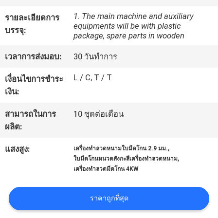
กับ
1. The main machine and auxiliary
รายละเอียดการ
equipments will be with plastic
เรา
บรรจุ:
package, spare parts in wooden
เวลาการส่งมอบ:
30 วันทำการ
ทัวร์
L / C, T / T
เงื่อนไขการชำระ
โรงงาน
เงิน:
สามารถในการ
10 ชุดต่อเดือน
ควบคุม
ผลิต:
คุณภาพ
,
แสงสูง:
เครื่องทำลวดหนามใบมีดโกน 2.9 มม.
,
ใบมีดโกนหนวดสังกะสีเครื่องทำลวดหนาม
เครื่องทำลวดมีดโกน 4KW
ติดต่อ
ราคาถูกที่สุด
เรา