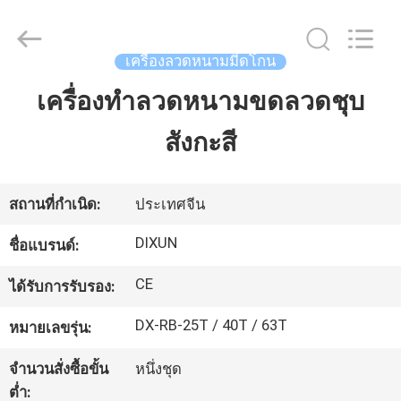
Anping
Dixun
Wire
Mesh
Products
เครื่องลวดหนามมีดโกน
Co.,
Ltd.
All
เครื่องทำลวดหนามขดลวดชุบ
บ้าน
Rights
Reserved.
สังกะสี
สินค้า
สถานที่กำเนิด:
ประเทศจีน
การ
DIXUN
ชื่อแบรนด์:
แสดง
CE
ได้รับการรับรอง:
VR
DX-RB-25T / 40T / 63T
หมายเลขรุ่น:
จำนวนสั่งซื้อขั้น
หนึ่งชุด
เกี่ยว
ต่ำ: