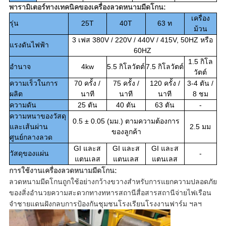
พารามิเตอร์ทางเทคนิคของเครื่องลวดหนามมีดโกน:
เครื่อง
รุ่น
25T
40T
63 ท
ม้วน
3 เฟส 380V / 220V / 440V / 415V, 50HZ หรือ
แรงดันไฟฟ้า
60HZ
1.5 กิโล
อำนาจ
4kw
5.5 กิโลวัตต์
7.5 กิโลวัตต์
วัตต์
ความเร็วในการ
70 ครั้ง /
75
ครั้ง /
120 ครั้ง /
3-4 ตัน /
ผลิต
นาที
นาที
นาที
8 ชม
ความดัน
25 ตัน
40 ตัน
63 ตัน
-
ความหนาของวัสดุ
0.5 ± 0.05 (มม.) ตามความต้องการ
และเส้นผ่าน
2.5 มม
ของลูกค้า
ศูนย์กลางลวด
GI
และส
GI และส
GI และส
วัสดุของแผ่น
-
แตนเลส
แตนเลส
แตนเลส
การใช้งานเครื่องลวดหนามมีดโกน:
ลวดหนามมีดโกนถูกใช้อย่างกว้างขวางสำหรับการแยกความปลอดภัย
ของสิ่งอำนวยความสะดวกทางทหารสถานีสื่อสารสถานีจ่ายไฟเรือน
จำชายแดนฝังกลบการป้องกันชุมชนโรงเรียนโรงงานฟาร์ม ฯลฯ