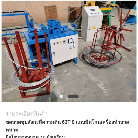
ขอ
ใบ
เสนอ
ราคา
แผนผัง
เว็บไซต์
รายละเอียดสินค้า
PRIVACY
ขดลวดชุบสังกะสีความดัน 63T 9 แถบมีดโกนเครื่องทำลวด
POLICY
หนาม
มีดโกนลวดหนามแนะนำเครื่อง: