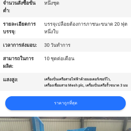
จำนวนสั่งซื้อขั้น
หนึ่งชุด
กับ
ต่ำ:
เรา
รายละเอียดการ
บรรจุเปลือยต้องการภาชนะขนาด 20 ฟุต
บรรจุ:
หนึ่งใบ
ทัวร์
เวลาการส่งมอบ:
30 วันทำการ
โรงงาน
สามารถในการ
10 ชุดต่อเดือน
ผลิต:
ควบคุม
,
แสงสูง:
เครื่องปั่นเครือสายไฟฟ้าด้วยมอเตอร์เซอร์โว
,
เครื่องเชื่อมสาย Mesh plc
เครื่องปั่นเครือรั้วขนาด 3 มม
คุณภาพ
ราคาถูกที่สุด
ติดต่อ
เรา