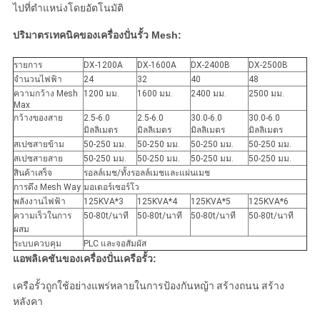
ไปที่ตําแหน่งโดยอัตโนมัติ
ปริมาตรเทคนิคของเครื่องปั่นรั้ว Mesh:
รายการ
DX-1200A
DX-1600A
DX-2400B
DX-2500B
จํานวนไฟฟ้า
24
32
40
48
ความกว้าง Mesh
1200 มม.
1600 มม.
2400 มม.
2500 มม.
Max
กว้างของสาย
2.5-6.0
2.5-6.0
30.0-6.0
30.0-6.0
มิลลิเมตร
มิลลิเมตร
มิลลิเมตร
มิลลิเมตร
สเปซสายข้าม
50-250 มม.
50-250 มม.
50-250 มม.
50-250 มม.
สเปซสายสาย
50-250 มม.
50-250 มม.
50-250 มม.
50-250 มม.
สินค้าเสร็จ
รอลล์เมช/ทั้งรอลล์เมชและแผ่นเมช
การดึง Mesh Way
มอเตอร์เซอร์โว
พลังงานไฟฟ้า
125KVA*3
125KVA*4
125KVA*5
125KVA*6
ความเร็วในการ
50-80t/นาที
50-80t/นาที
50-80t/นาที
50-80t/นาที
ผสม
ระบบควบคุม
PLC และจอสัมผัส
แอพลิเคชันของเครื่องปั่นเครือรั้ว:
เครือรั้วถูกใช้อย่างแพร่หลายในการป้องกันหญ้า สร้างถนน สร้าง
หลังคา