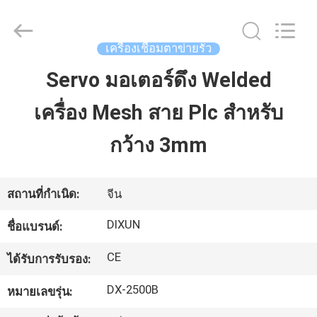
Anping
Dixun
Wire
Mesh
Products
เครื่องเชื่อมตาข่ายรั้ว
Co.,
Ltd.
All
Servo มอเตอร์ดึง Welded
บ้าน
Rights
Reserved.
เครื่อง Mesh สาย Plc สําหรับ
สินค้า
กว้าง 3mm
การ
สถานที่กำเนิด:
จีน
แสดง
DIXUN
ชื่อแบรนด์:
VR
CE
ได้รับการรับรอง:
DX-2500B
หมายเลขรุ่น:
เกี่ยว