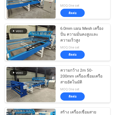
MOQ:One set
ขอ
ติดต่อ
33
ใบ
6.0mm แผน Mesh เครื่อง
เครื่องรั้วปมคงที่
ปั่น ความมั่นคงสูงและ
เสนอ
ความเร็วสูง
MOQ:One set
ราคา
ติดต่อ
แผนผัง
ความกว้าง 2m 50-
22
200mm เครื่องเชื่อมเครือ
เครื่องเชื่อมตาข่าย
เว็บไซต์
สายอัตโนมัติ
MOQ:One set
ก่อสร้าง
ติดต่อ
PRIVACY
POLICY
สร้าง เครื่องเชื่อมสาย