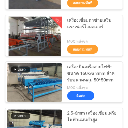
กับ
สอบถามทันที
เรา
HOT
เครื่องเชื่อมตาข่ายเสริม
61
แรงเซอร์โวมอเตอร์
ทัวร์
เครื่องเชื่อมตาข่ายรั้ว
MOQ:หนึ่งชุด
สอบถามทันที
โรงงาน
เครื่องปั่นเครือสายไฟฟ้า
ควบคุม
ขนาด 160kva 3mm สําห
รับขนาดหลุม 50*50mm
คุณภาพ
27
MOQ:หนึ่งชุด
เครื่องเชื่อมแผง
ติดต่อ
ติดต่อ
ตาข่าย
2.5-6mm เครื่องเชื่อมเครือ
ไฟฟ้าแม่นยําสูง
เรา