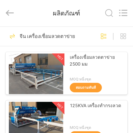
2026
Anping
Dixun
ผลิตภัณฑ์
Wire
Mesh
Products
Co.,
Ltd.
101
บ้าน
All
จีน เครื่องเชื่อมลวดตาข่าย
Rights
เครื่องเชื่อมลวด
Reserved.
สินค้า
ตาข่าย
HOT
เครื่องเชื่อมลวดตาข่าย
2500 มม
การ
MOQ:หนึ่งชุด
สอบถามทันที
แสดง
70
VR
เครื่องเชื่อมตาข่าย
HOT
125KVA เครื่องทำกรงลวด
เสริมแรง
เกี่ยว
MOQ:หนึ่งชุด