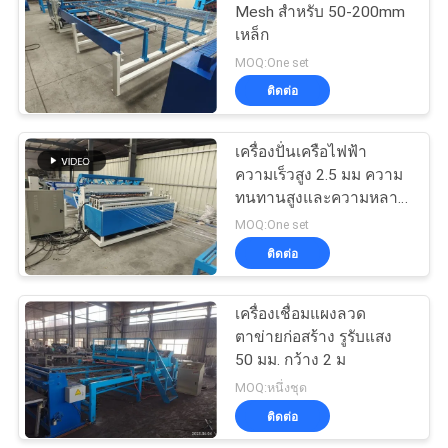
Mesh สําหรับ 50-200mm
เหล็ก
23
MOQ:One set
เครื่องเชื่อมตาข่าย
ติดต่อ
ม้วน
เครื่องปั่นเครือไฟฟ้า
ความเร็วสูง 2.5 มม ความ
ทนทานสูงและความหลาก
หลาย
MOQ:One set
ติดต่อ
25
เครื่องตาข่ายลวด
เครื่องเชื่อมแผงลวด
ตาข่ายก่อสร้าง รูรับแสง
เชื่อม
50 มม. กว้าง 2 ม
MOQ:หนึ่งชุด
ติดต่อ