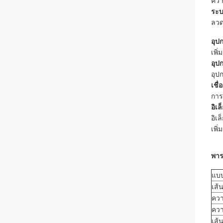
ควา
ระบ
ลวด
อุป
เพิ
อุป
อุป
เชื
การ
อิเ
อิเ
เพิ
พาร
แบบ
เส้
ควา
คว
เส้