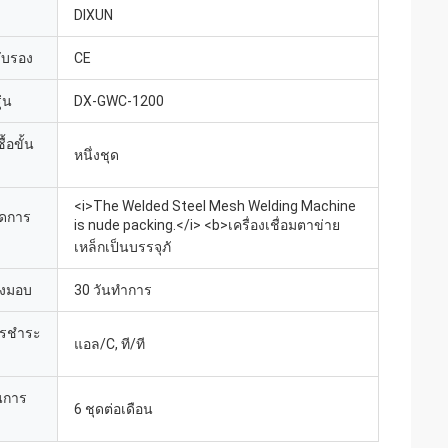
DIXUN
รับรอง
CE
่น
DX-GWC-1200
้อขั้น
หนึ่งชุด
<i>The Welded Steel Mesh Welding Machine
ยดการ
is nude packing.</i> <b>เครื่องเชื่อมตาข่าย
เหล็กเป็นบรรจุภั
่งมอบ
30 วันทำการ
ารชำระ
แอล/C, ที/ที
นการ
6 ชุดต่อเดือน