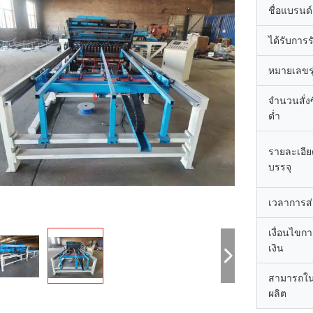
ชื่อแบรนด์
ได้รับการ
หมายเลขรุ
จำนวนสั่งซื
ต่ำ
รายละเอี
บรรจุ
เวลาการส
เงื่อนไขก
เงิน
สามารถใ
ผลิต