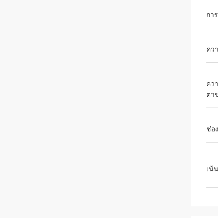
การ
ควา
ควา
ตาข
ช่อ
เน้