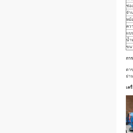
ช่อ
จำน
หม้
ควา
แบ
น้ำ
ขนา
การ
ตาข
ย่า
เครื