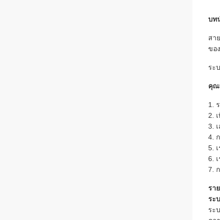
บทน
สาย
ของ
ระบ
คุณส
1. 
2. 
3. 
4. 
5. 
6. 
7. 
ราย
ระบ
ระบ