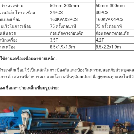
งว่างลวดข้าม
50mm-300mm
50mm-300mm
วนอิเล็กโทรดเชื่อม
24PCS
30PCS
อแปลงเชื่อม
160KVAX3PCS
160KVAX4PCS
มเร็วในการเชื่อม
75 ครั้งต่อนาที
75 ครั้งต่อนาที
บเส้นลวด
ก่อนตัดตรงก่อนตัด
ก่อนตัดตรงก่อนตัด
หนักเครื่อง
3.5T
4.2T
ดเครื่อง
8.5x1.9x1.9m
8.5x2.2x1.9m
ใช้งานเครื่องเชื่อมตาข่ายเหล็ก:
่ายเหล็กเชื่อมใช้เป็นหลักในการป้องกันและป้องกันความปลอดภัยส่วนบุคค
นการค้า สถานที่สาธารณะ และโอกาสอื่นๆGuardrail มีอยู่ทุกหนทุกแห่งใน
่องเชื่อมตาข่ายเหล็กเชื่อมรูปถ่าย: