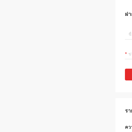
ฝา
รา
ควา