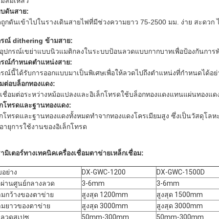
มล้มเหลว
บดันสาย:
ถูกดันเข้าไปในรางเดินสายไฟที่มีช่วงความยาว 75-2500 มม. ง่าย สะดวก ไ
กรณ์ dithering ข้ามสาย:
่มอุปกรณ์เขย่าแบบนิวแมติกลงในระบบป้อนลวดแบบกากบาทเพื่อป้องกันก
กรณ์กำหนดตำแหน่งสาย:
กรณ์นี้ได้รับการออกแบบมาเป็นพิเศษเพื่อให้ลวดไปถึงตำแหน่งที่กำหนดได้อ
่อมต่อบล็อกทองแดง:
เชื่อมต่อระหว่างหม้อแปลงและอิเล็กโทรดใช้บล็อกทองแดงแทนแผ่นทองแดงอ่
ล็กโทรดและฐานทองแดง:
ล็กโทรดและฐานทองแดงทั้งหมดทำจากทองแดงโครเมียมสูง ซึ่งเป็นวัสดุโลห
่มอายุการใช้งานของอิเล็กโทรด
ามิเตอร์ทางเทคนิคเครื่องเชื่อมตาข่ายเหล็กเชื่อม:
อย่าง
DX-GWC-1200
DX-GWC-1500D
นผ่านศูนย์กลางลวด
3-6mm
3-6mm
มกว้างของตาข่าย
สูงสุด 1200mm
สูงสุด 1500mm
ามยาวของตาข่าย
สูงสุด 3000mm
สูงสุด 3000mm
นลวดสเปซ
50mm-300mm
50mm-300mm